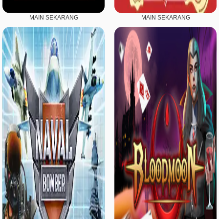
MAIN SEKARANG
MAIN SEKARANG