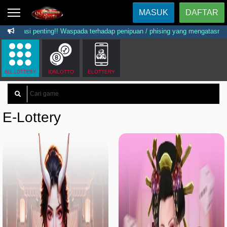
Beranda
MASUK
DAFTAR
rmasi penting!! Waspada terhadap penipuan / phising yang mengatasnamakan 99
Sports
BARU
PROMO
Live Casino
BARU
IDNLOTTO
ELOTTERY
IDNPoker
ALL LOTTERY
BARU
Slots
PROMO
E-Lottery
IDNLIVE
BARU
Stream N Spin
Arcade
PROMO
Table Games
Lottery
BARU
PROMO
IDNRaffle