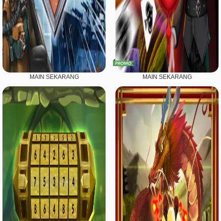
MAIN SEKARANG
MAIN SEKARANG