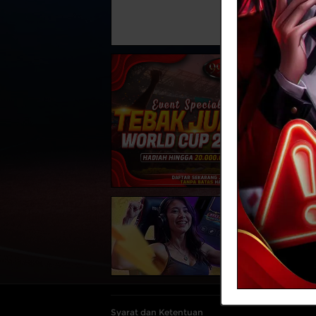
Syarat dan Ketentuan