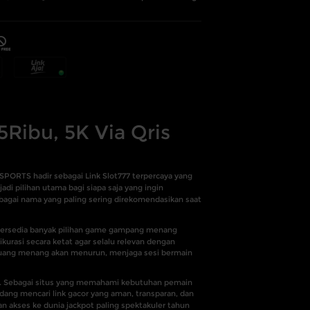
Ribu, 5K Via Qris
PORTS hadir sebagai Link Slot777 terpercaya yang
njadi pilihan utama bagi siapa saja yang ingin
bagai nama yang paling sering direkomendasikan saat
i. Tersedia banyak pilihan game gampang menang
kurasi secara ketat agar selalu relevan dengan
peluang menang akan menurun, menjaga sesi bermain
tik. Sebagai situs yang memahami kebutuhan pemain
edang mencari link gacor yang aman, transparan, dan
han akses ke dunia jackpot paling spektakuler tahun