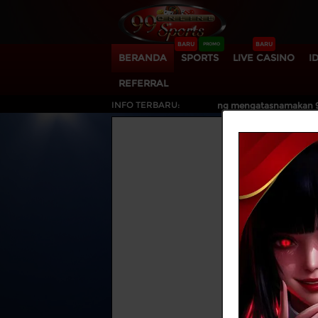
BARU
BARU
PROMO
BERANDA
SPORTS
LIVE CASINO
I
REFERRAL
INFO TERBARU:
ing!! Waspada terhadap penipuan / phising yang mengatasnamakan 99online